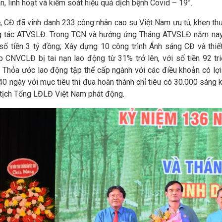
n, linh hoạt và kiểm soát hiệu quả dịch bệnh Covid – 19”.
ễ, CĐ đã vinh danh 233 công nhân cao su Việt Nam ưu tú, khen thư
g tác ATVSLĐ. Trong TCN và hưởng ứng Tháng ATVSLĐ năm nay
 số tiền 3 tỷ đồng; Xây dựng 10 công trình Ánh sáng CĐ và thiế
 CNVCLĐ bị tai nạn lao động từ 31% trở lên, với số tiền 92 tri
t Thỏa ước lao động tập thể cấp ngành với các điều khoản có lợi
0 ngày với mục tiêu thi đua hoàn thành chỉ tiêu có 30.000 sáng 
tịch Tổng LĐLĐ Việt Nam phát động.