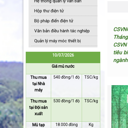
Hệ thống quản lý văn bản
Hộp thư điện tử
Bộ pháp điển điện tử
CSVNO
Văn bản điều hành tác nghiệp
Tháng 
Quản lý máy móc thiết bị
CSVN đ
tiêu b
10/07/2026
ngành
Giá mủ nước
540 đồng/1 độ
TSC/kg
Thu mua
tại Nhà
máy
530 đồng/1 độ
TSC/kg
Thu mua
tại Đội sản
xuất
18.000 đồng
Kg
Mủ tạp