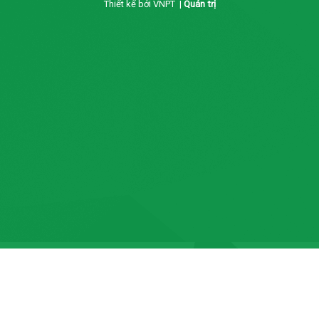
Thiết kế bởi VNPT |
Quản trị