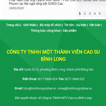
Phát biểu của ông Huỳnh Anh Minh - Phó Chủ tịch UBND tỉnh Bình
Phước tại Hội nghị tổng kết SXKD Cao
19/01/2022
1
2
3
4
5
...
Trang chủ
|
Giới thiệu
|
Bộ máy tổ chức
|
Tin tức - Sự kiện
|
Văn bản
|
Thông báo công khai
|
Sản phẩm
CÔNG TY TNHH MỘT THÀNH VIÊN CAO SU
BÌNH LONG
Địa chỉ:
Quốc lộ 13, phường Bình Long, thành phố Đồng Nai
Điện thoại:
0271.3666.324
Fax:
0271.3666.222
Email:
blrc@binhlongrubber.vn ; imex@binhlongrubber.vn
Bản quyền thuộc về Công ty TNHH MTV Cao su Bình Long