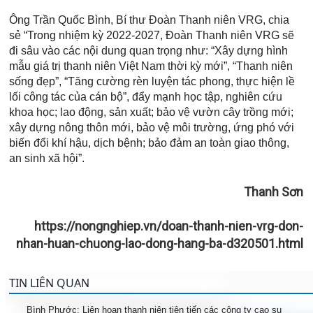
Ông Trần Quốc Bình, Bí thư Đoàn Thanh niên VRG, chia
sẻ “Trong nhiệm kỳ 2022-2027, Đoàn Thanh niên VRG sẽ
đi sâu vào các nội dung quan trọng như: “Xây dựng hình
mẫu giá trị thanh niên Việt Nam thời kỳ mới”, “Thanh niên
sống đẹp”, “Tăng cường rèn luyện tác phong, thực hiện lề
lối công tác của cán bộ”, đẩy mạnh học tập, nghiên cứu
khoa học; lao động, sản xuất; bảo vệ vườn cây trồng mới;
xây dựng nông thôn mới, bảo vệ môi trường, ứng phó với
biến đổi khí hậu, dịch bệnh; bảo đảm an toàn giao thông,
an sinh xã hội”.
Thanh Sơn
https://nongnghiep.vn/doan-thanh-nien-vrg-don-
nhan-huan-chuong-lao-dong-hang-ba-d320501.html
TIN LIÊN QUAN
Bình Phước: Liên hoan thanh niên tiên tiến các công ty cao su