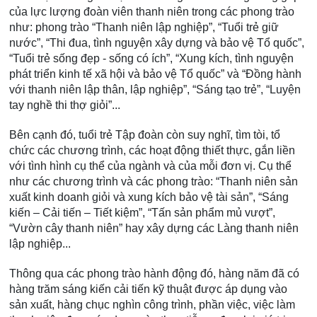
của lực lượng đoàn viên thanh niên trong các phong trào
như: phong trào “Thanh niên lập nghiệp”, “Tuổi trẻ giữ
nước”, “Thi đua, tình nguyện xây dựng và bảo vệ Tổ quốc”,
“Tuổi trẻ sống đẹp - sống có ích”, “Xung kích, tình nguyện
phát triển kinh tế xã hội và bảo vệ Tổ quốc” và “Đồng hành
với thanh niên lập thân, lập nghiệp”, “Sáng tạo trẻ”, “Luyện
tay nghề thi thợ giỏi”...
Bên cạnh đó, tuổi trẻ Tập đoàn còn suy nghĩ, tìm tòi, tổ
chức các chương trình, các hoạt động thiết thực, gắn liền
với tình hình cụ thể của ngành và của mỗi đơn vị. Cụ thể
như các chương trình và các phong trào: “Thanh niên sản
xuất kinh doanh giỏi và xung kích bảo vệ tài sản”, “Sáng
kiến – Cải tiến – Tiết kiệm”, “Tấn sản phẩm mủ vượt”,
“Vườn cây thanh niên” hay xây dựng các Làng thanh niên
lập nghiệp...
Thông qua các phong trào hành động đó, hàng năm đã có
hàng trăm sáng kiến cải tiến kỹ thuật được áp dụng vào
sản xuất, hàng chục nghìn công trình, phần việc, việc làm