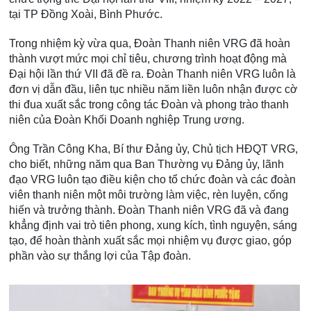
tại TP Đồng Xoài, Bình Phước.
Trong nhiệm kỳ vừa qua, Đoàn Thanh niên VRG đã hoàn
thành vượt mức mọi chỉ tiêu, chương trình hoạt động mà
Đại hội lần thứ VII đã đề ra. Đoàn Thanh niên VRG luôn là
đơn vị dẫn đầu, liên tục nhiều năm liền luôn nhận được cờ
thi đua xuất sắc trong công tác Đoàn và phong trào thanh
niên của Đoàn Khối Doanh nghiệp Trung ương.
Ông Trần Công Kha, Bí thư Đảng ủy, Chủ tịch HĐQT VRG,
cho biết, những năm qua Ban Thường vụ Đảng ủy, lãnh
đạo VRG luôn tạo điều kiện cho tổ chức đoàn và các đoàn
viên thanh niên một môi trường làm việc, rèn luyện, cống
hiến và trưởng thành. Đoàn Thanh niên VRG đã và đang
khẳng định vai trò tiên phong, xung kích, tình nguyện, sáng
tạo, để hoàn thành xuất sắc mọi nhiệm vụ được giao, góp
phần vào sự thắng lợi của Tập đoàn.