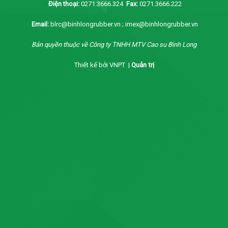
Điện thoại:
0271.3666.324
Fax:
0271.3666.222
Email:
blrc@binhlongrubber.vn ; imex@binhlongrubber.vn
Bản quyền thuộc về Công ty TNHH MTV Cao su Bình Long
Thiết kế bởi VNPT |
Quản trị