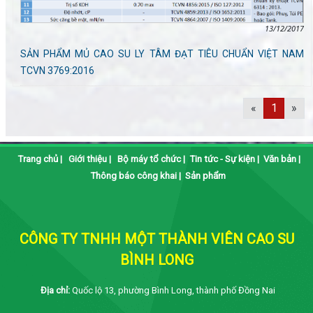
13/12/2017
SẢN PHẨM MỦ CAO SU LY TÂM ĐẠT TIÊU CHUẨN VIỆT NAM
TCVN 3769:2016
«
1
»
Trang chủ
|
Giới thiệu
|
Bộ máy tổ chức
|
Tin tức - Sự kiện
|
Văn bản
|
Thông báo công khai
|
Sản phẩm
CÔNG TY TNHH MỘT THÀNH VIÊN CAO SU
BÌNH LONG
Địa chỉ:
Quốc lộ 13, phường Bình Long, thành phố Đồng Nai