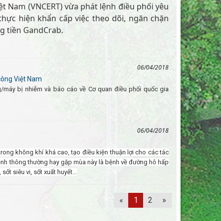
ệt Nam (VNCERT) vừa phát lệnh điều phối yêu
thực hiện khẩn cấp việc theo dõi, ngăn chặn
ng tiền GandCrab.
06/04/2018
công Việt Nam
/máy bị nhiễm và báo cáo về Cơ quan điều phối quốc gia
06/04/2018
ong không khí khá cao, tạo điều kiện thuận lợi cho các tác
bệnh thông thường hay gặp mùa này là bệnh về đường hô hấp
 sốt siêu vi, sốt xuất huyết…
«
1
2
»