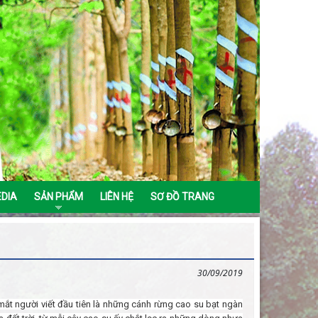
EDIA
SẢN PHẨM
LIÊN HỆ
SƠ ĐỒ TRANG
30/09/2019
ắt người viết đầu tiên là những cánh rừng cao su bạt ngàn