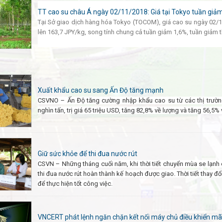
TT cao su châu Á ngày 02/11/2018: Giá tại Tokyo tuần giả
Tại Sở giao dịch hàng hóa Tokyo (TOCOM), giá cao su ngày 02/
lên 163,7 JPY/kg, song tính chung cả tuần giảm 1,6%, tuần giảm th
Xuất khẩu cao su sang Ấn Độ tăng mạnh
CSVNO – Ấn Độ tăng cường nhập khẩu cao su từ các thị trường
nghìn tấn, trị giá 65 triệu USD, tăng 82,8% về lượng và tăng 56,5% 
Giữ sức khỏe để thi đua nước rút
CSVN – Những tháng cuối năm, khi thời tiết chuyển mùa se lạn
thi đua nước rút hoàn thành kế hoạch được giao. Thời tiết thay đổ
để thực hiện tốt công việc.
VNCERT phát lệnh ngăn chặn kết nối máy chủ điều khiển mã