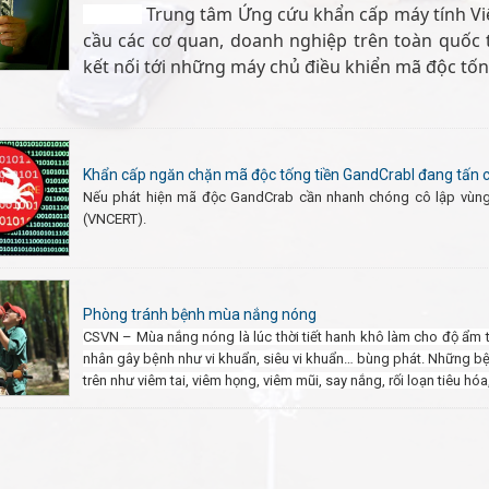
Trung tâm Ứng cứu khẩn cấp máy tính Vi
ictnews
cầu các cơ quan, doanh nghiệp trên toàn quốc 
kết nối tới những máy chủ điều khiển mã độc tố
Khẩn cấp ngăn chặn mã độc tống tiền GandCrabl đang tấn 
Nếu phát hiện mã độc GandCrab cần nhanh chóng cô lập vùng
(VNCERT).
Phòng tránh bệnh mùa nắng nóng
CSVN – Mùa nắng nóng là lúc thời tiết hanh khô làm cho độ ẩm tr
nhân gây bệnh như vi khuẩn, siêu vi khuẩn… bùng phát. Những 
trên như viêm tai, viêm họng, viêm mũi, say nắng, rối loạn tiêu hóa,