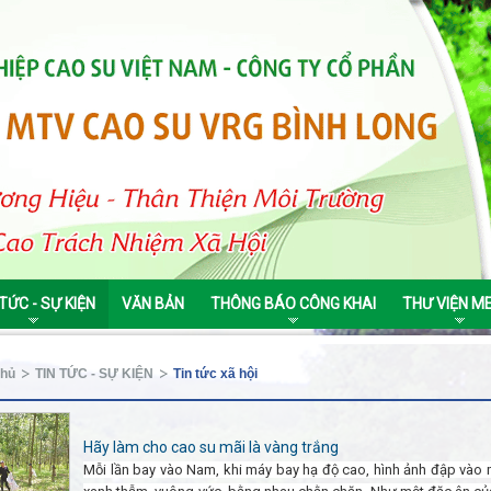
 TỨC - SỰ KIỆN
VĂN BẢN
THÔNG BÁO CÔNG KHAI
THƯ VIỆN M
chủ
TIN TỨC - SỰ KIỆN
Tin tức xã hội
Hãy làm cho cao su mãi là vàng trắng
Mỗi lần bay vào Nam, khi máy bay hạ độ cao, hình ảnh đập vào m