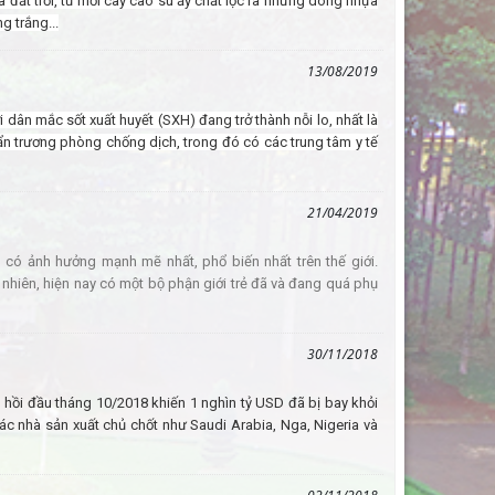
đất trời, từ mỗi cây cao su ấy chắt lọc ra những dòng nhựa
g trắng...
13/08/2019
 dân mắc sốt xuất huyết (SXH) đang trở thành nỗi lo, nhất là
ẩn trương phòng chống dịch, trong đó có các trung tâm y tế
21/04/2019
ó ảnh hưởng mạnh mẽ nhất, phổ biến nhất trên thế giới.
nhiên, hiện nay có một bộ phận giới trẻ đã và đang quá phụ
30/11/2018
 hồi đầu tháng 10/2018 khiến 1 nghìn tỷ USD đã bị bay khỏi
c nhà sản xuất chủ chốt như Saudi Arabia, Nga, Nigeria và