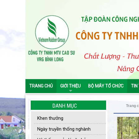
TRANG CHỦ
GIỚI THIỆU
BỘ MÁY TỔ CHỨC
TIN
DANH MỤC
Trang 
Khen thưởng
Ngày truyền thống nghành