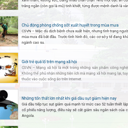
xanh thẫm, vuông vức, bằng nhau chằn chặn. Như một đặc ân của 
trắng ngần (còn gọi là mủ) tinh khiết, từng được mệnh danh là vàn
Chủ động phòng chống sốt xuất huyết trong mùa mưa
CSVN –
Mặc dù dịch bệnh chưa xuất hiện, nhưng tình trạng người
mùa mưa đã bắt đầu. Trước tình hình đó, các cơ sở y tế đang kh
ngành cao su.
Giới trẻ quá lố trên mạng xã hội
CSVN – Mạng xã hội là một trong những sản phẩm công nghệ c
Không thể phủ nhận những tiện ích mà mạng xã hội mang lại, tuy 
thuộc vào cuộc sống ảo trên Internet.
Những tổn thất lớn nhất khi giá dầu sụt giảm hiện nay
Giá dầu tiếp tục sụt giảm quá mạnh từ mức cao 52 tuần thiết lập
cổ phiếu năng lượng, điều này sẽ cắt giảm sâu ngân sách của cá
Angola.