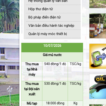
Hệ thống quản lý văn bản
Hộp thư điện tử
Bộ pháp điển điện tử
Văn bản điều hành tác nghiệp
Quản lý máy móc thiết bị
10/07/2026
Giá mủ nước
540 đồng/1 độ
TSC/kg
Thu mua
tại Nhà
máy
530 đồng/1 độ
TSC/kg
Thu mua
tại Đội sản
xuất
18.000 đồng
Kg
Mủ tạp