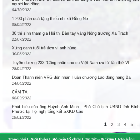
người lao động
04/10/2022
1.200 phần quà tặng thiếu nhi xã Đồng Nơ
08/09/2022
30 thí sinh tham gia Hội thi Bàn tay vàng Nông trường Xa Trạch
21/07/2022
Xứng danh tuổi trẻ đơn vị anh hùng
30/06/2022
Tuyên dương 233 “Công nhân cao su Việt Nam ưu tú” lần thứ VI
28/04/2022
Đoàn Thanh niên VRG đón nhận Huân chương Lao động hạng Ba
14/04/2022
CẢM TẠ
08/03/2022
Phát biểu của ông Huỳnh Anh Minh - Phó Chủ tịch UBND tỉnh Bình
Phước tại Hội nghị tổng kết SXKD Cao
19/01/2022
1
2
3
4
5
...
Trang chủ
|
Giới thiệu
|
Bộ máy tổ chức
|
Tin tức - Sự kiện
|
Văn bản
|