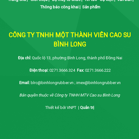
Thông báo công khai
|
Sản phẩm
CÔNG TY TNHH MỘT THÀNH VIÊN CAO SU
BÌNH LONG
Địa chỉ:
Quốc lộ 13, phường Bình Long, thành phố Đồng Nai
Điện thoại:
0271.3666.324
Fax:
0271.3666.222
Email:
blrc@binhlongrubber.vn ; imex@binhlongrubber.vn
Bản quyền thuộc về Công ty TNHH MTV Cao su Bình Long
Thiết kế bởi VNPT |
Quản trị