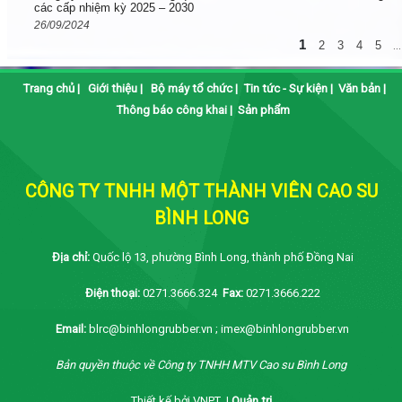
các cấp nhiệm kỳ 2025 – 2030
26/09/2024
1
2
3
4
5
...
Trang chủ
|
Giới thiệu
|
Bộ máy tổ chức
|
Tin tức - Sự kiện
|
Văn bản
|
Thông báo công khai
|
Sản phẩm
CÔNG TY TNHH MỘT THÀNH VIÊN CAO SU
BÌNH LONG
Địa chỉ:
Quốc lộ 13, phường Bình Long, thành phố Đồng Nai
Điện thoại:
0271.3666.324
Fax:
0271.3666.222
Email:
blrc@binhlongrubber.vn ; imex@binhlongrubber.vn
Bản quyền thuộc về Công ty TNHH MTV Cao su Bình Long
Thiết kế bởi VNPT |
Quản trị