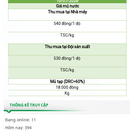
10/07/2026
Giá mủ nước
Thu mua tại Nhà máy
540 đồng/1 độ
TSC/kg
Thu mua tại Đội sản xuất
530 đồng/1 độ
TSC/kg
Mủ tạp (DRC=60%)
18.000 đồng
Kg
THỐNG KÊ TRUY CẬP
Đang online:
11
Hôm nay:
394