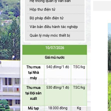
Hệ thống quản lý văn bản
Hộp thư điện tử
Bộ pháp điển điện tử
Văn bản điều hành tác nghiệp
Quản lý máy móc thiết bị
10/07/2026
Giá mủ nước
540 đồng/1 độ
TSC/kg
Thu mua
tại Nhà
máy
530 đồng/1 độ
TSC/kg
Thu mua
tại Đội sản
xuất
18.000 đồng
Kg
Mủ tạp