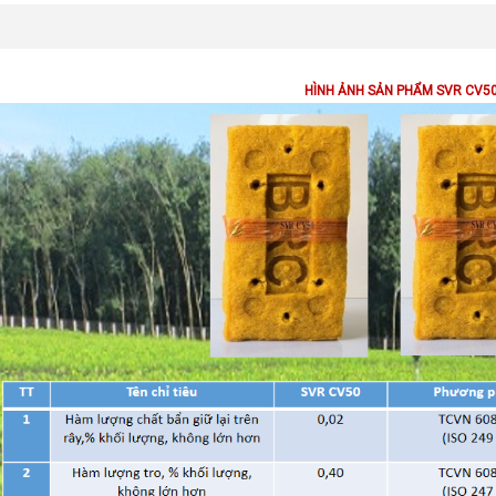
HÌNH ẢNH SẢN PHẨM SVR CV5