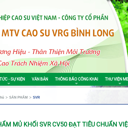
 TỨC - SỰ KIỆN
VĂN BẢN
THÔNG BÁO CÔNG KHAI
THƯ VIỆN M
chủ
SẢN PHẨM
SVR
ẨM MỦ KHỐI SVR CV50 ĐẠT TIÊU CHUẨN VI