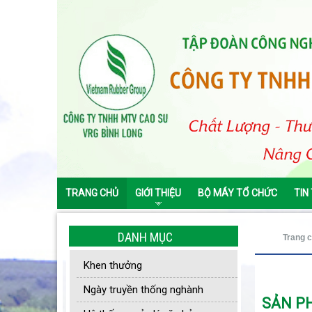
TRANG CHỦ
GIỚI THIỆU
BỘ MÁY TỔ CHỨC
TIN
DANH MỤC
Trang 
Khen thưởng
Ngày truyền thống nghành
SẢN PH