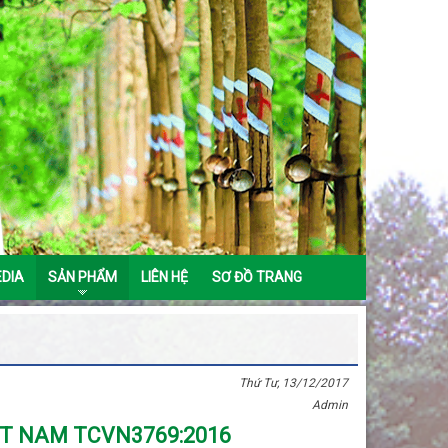
EDIA
SẢN PHẨM
LIÊN HỆ
SƠ ĐỒ TRANG
Thứ Tư, 13/12/2017
Admin
ỆT NAM TCVN3769:2016