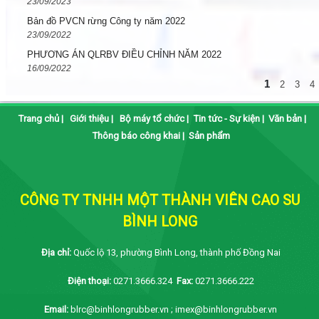
23/09/2023
Bản đồ PVCN rừng Công ty năm 2022
23/09/2022
PHƯƠNG ÁN QLRBV ĐIỀU CHỈNH NĂM 2022
16/09/2022
1
2
3
4
Trang chủ
|
Giới thiệu
|
Bộ máy tổ chức
|
Tin tức - Sự kiện
|
Văn bản
|
Thông báo công khai
|
Sản phẩm
CÔNG TY TNHH MỘT THÀNH VIÊN CAO SU
BÌNH LONG
Địa chỉ:
Quốc lộ 13, phường Bình Long, thành phố Đồng Nai
Điện thoại:
0271.3666.324
Fax:
0271.3666.222
Email:
blrc@binhlongrubber.vn ; imex@binhlongrubber.vn