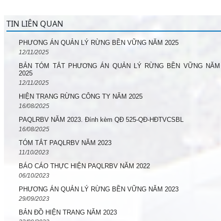
TIN LIÊN QUAN
PHƯƠNG ÁN QUẢN LÝ RỪNG BỀN VỮNG NĂM 2025
12/11/2025
BẢN TÓM TẮT PHƯƠNG ÁN QUẢN LÝ RỪNG BỀN VỮNG NĂM
2025
12/11/2025
HIỆN TRẠNG RỪNG CÔNG TY NĂM 2025
16/08/2025
PAQLRBV NĂM 2023. Đính kèm QĐ 525-QĐ-HĐTVCSBL
16/08/2025
TÓM TẮT PAQLRBV NĂM 2023
11/10/2023
BÁO CÁO THỰC HIỆN PAQLRBV NĂM 2022
06/10/2023
PHƯƠNG ÁN QUẢN LÝ RỪNG BỀN VỮNG NĂM 2023
29/09/2023
BẢN ĐỒ HIỆN TRANG NĂM 2023